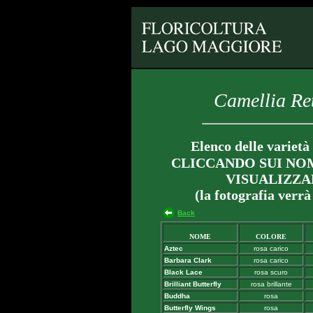
Camellia Ret
Elenco delle varietà 
CLICCANDO SUI NOM
VISUALIZZA
(la fotografia verrà
Back
NOME
COLORE
Aztec
rosa carico
Barbara Clark
rosa carico
Black Lace
rosa scuro
Brilliant Butterfly
rosa brillante
Buddha
rosa
Butterfly Wings
rosa