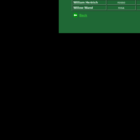
William Hertrich
rosso
Willow Wand
rosa
Back