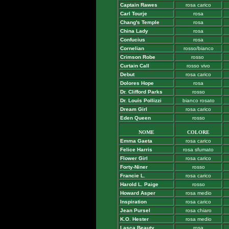
Captain Rawes
rosa carico
Carl Tourje
rosa
Chang's Temple
rosa
China Lady
rosa
Confucius
rosa
Cornelian
rosso/bianco
Crimson Robe
rosso
Curtain Call
rosso vivo
Debut
rosa carico
Dolores Hope
rosa
Dr. Clifford Parks
rosso
Dr. Louis Pollizzi
bianco rosato
Dream Girl
rosa carico
Eden Queen
rosso
NOME
COLORE
Emma Gaeta
rosa carico
Felice Harris
rosa sfumato
Flower Girl
rosa carico
Forty-Niner
rosso
Francie L.
rosa carico
Harold L. Paige
rosso
Howard Asper
rosa medio
Inspiration
rosa carico
Jean Pursel
rosa chiaro
K.O. Hester
rosa medio
Lasca Beauty
rosa