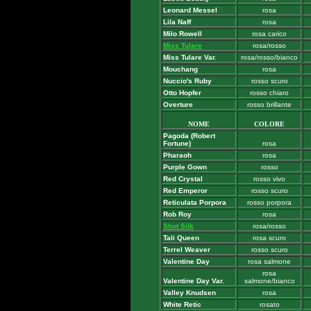
Leonard Messel
rosa
Lila Naff
rosa
Milo Rowell
rosa carico
Miss Tulare
rosa/rosso
Miss Tulare Var.
rosa/rosso/bianco
Mouchang
rosa
Nuccio's Ruby
rosso scuro
Otto Hopfer
rosso chiaro
Overture
rosso brillante
NOME
COLORE
Pagoda (Robert
Fortune)
rosa
Pharaoh
rosa
Purple Gown
rosso
Red Crystal
rosso vivo
Red Emperor
rosso scuro
Reticulata Porpora
rosso porpora
Rob Roy
rosa
Shot Silk
rosa/rosso
Tali Queen
rosa scuro
Terrel Weaver
rosso scuro
Valentine Day
rosa salmone
rosa
Valentine Day Var.
salmone/bianco
Valley Knudsen
rosa
White Retic
rosato